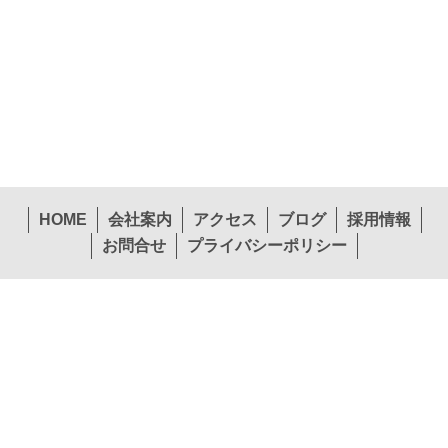
HOME
会社案内
アクセス
ブログ
採用情報
お問合せ
プライバシーポリシー
〒574-0057 大阪府大東市新田西町1-26
本社
TEL.072-874-1441
FAX.072-874-7441
営業第１部東北エリア
営業第１部関東エリア
TEL.022-265-0245
TEL.072-397-1140
営業第２部関西エリア
営業第２部中国エリア