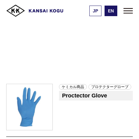
JP
EN
Kansai Kogu Manufacturing
Product List
CHEMICAL PRODUCTS
CHEMICAL PRODUCTS
ケミカル商品
プロテクターグローブ
Proctector Glove