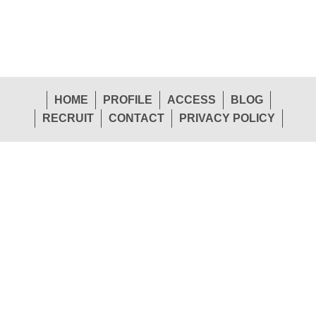
HOME
PROFILE
ACCESS
BLOG
RECRUIT
CONTACT
PRIVACY POLICY
1-26 Shinden-Nishimachi, Daito-Shi, Osaka 574-
Head
0057 Japan
Office
TEL.072-874-1441
FAX.072-874-7441
Sendai Office
Tokyo Office
TEL.022-265-0245
TEL.03-5763-1155
Osaka Office
Hiroshima Office
TEL.072-874-1453
TEL.082-292-3208
Fukuoka Office
Trade Division
TEL.092-451-7775
TEL.072-874-1448