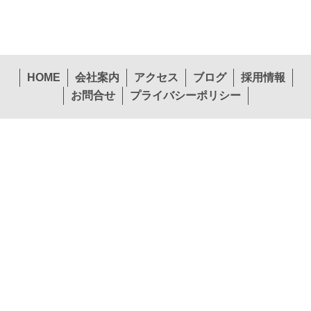
HOME
会社案内
アクセス
ブログ
採用情報
お問合せ
プライバシーポリシー
〒574-0057 大阪府大東市新田西町1-26
本社
TEL.072-874-1441
FAX.072-874-7441
営業第１部東北エリア
営業第１部関東エリア
TEL.022-265-0245
TEL.072-397-1140
営業第２部関西エリア
営業第２部中国エリア
TEL.072-874-1453
TEL.082-292-3208
営業第２部九州エリア
貿易課
TEL.092-451-7775
TEL.072-874-1448
© Kansai Kogu Manufacuturing Co Ltd. All rights reserved.(NEW)