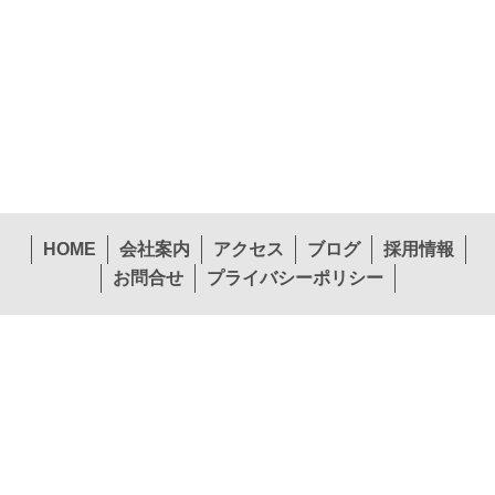
HOME
会社案内
アクセス
ブログ
採用情報
お問合せ
プライバシーポリシー
〒574-0057 大阪府大東市新田西町1-26
本社
TEL.072-874-1441
FAX.072-874-7441
営業第１部東北エリア
営業第１部関東エリア
TEL.022-265-0245
TEL.072-397-1140