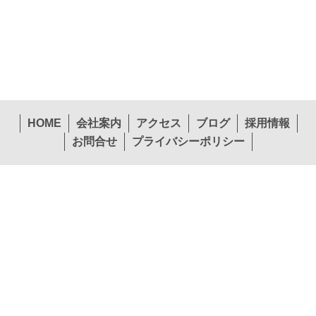
HOME
会社案内
アクセス
ブログ
採用情報
お問合せ
プライバシーポリシー
〒574-0057 大阪府大東市新田西町1-26
本社
TEL.072-874-1441
FAX.072-874-7441
営業第１部東北エリア
営業第１部関東エリア
TEL.022-265-0245
TEL.072-397-1140
営業第２部関西エリア
営業第２部中国エリア
TEL.072-874-1453
TEL.082-292-3208
営業第２部九州エリア
貿易課
TEL.092-451-7775
TEL.072-874-1448