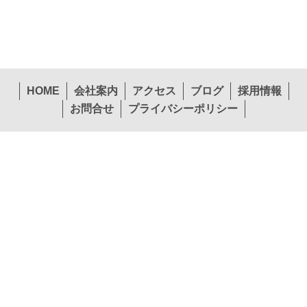
HOME
会社案内
アクセス
ブログ
採用情報
お問合せ
プライバシーポリシー
〒574-0057 大阪府大東市新田西町1-26
本社
TEL.072-874-1441
FAX.072-874-7441
営業第１部東北エリア
営業第１部関東エリア
TEL.022-265-0245
TEL.072-397-1140
営業第２部関西エリア
営業第２部中国エリア
TEL.072-874-1453
TEL.082-292-3208
営業第２部九州エリア
貿易課
TEL.092-451-7775
TEL.072-874-1448