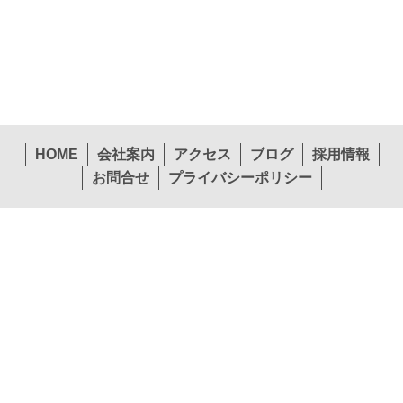
HOME
会社案内
アクセス
ブログ
採用情報
お問合せ
プライバシーポリシー
〒574-0057 大阪府大東市新田西町1-26
本社
TEL.072-874-1441
FAX.072-874-7441
営業第１部東北エリア
営業第１部関東エリア
TEL.022-265-0245
TEL.072-397-1140
営業第２部関西エリア
営業第２部中国エリア
TEL.072-874-1453
TEL.082-292-3208
営業第２部九州エリア
貿易課
TEL.092-451-7775
TEL.072-874-1448