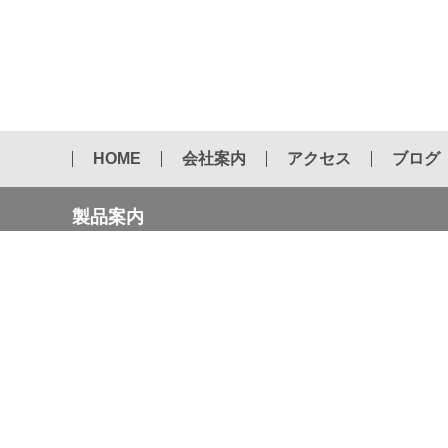
HOME
会社案内
アクセス
ブログ
製品案内
2022年 国内カタログ 第５版
エアーハンマー用チゼル
ドリフトピン
ダイヤモンドコアビット
テーパービット
セーバーソー
木工用チップソー・鉄工用チップソー
ケミカル商品