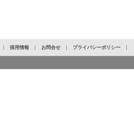
採用情報
お問合せ
プライバシーポリシー
油圧ブレーカー用チゼル
電動ハンマー用チゼル
ホールソー
インサートビット
ダイヤモンドブレード
ポータブルバンドソー
チェーンソー用品
新商品情報