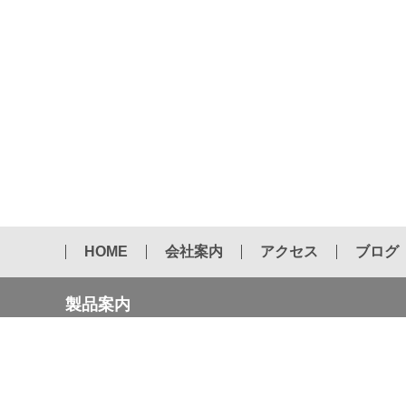
HOME
会社案内
アクセス
ブログ
製品案内
2022年 国内カタログ 第５版
エアーハンマー用チゼル
ドリフトピン