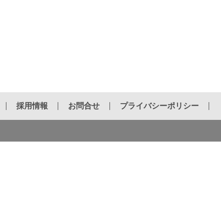
採用情報
お問合せ
プライバシーポリシー
油圧ブレーカー用チゼル
電動ハンマー用チゼル
ホールソー
インサートビット
ダイヤモンドブレード
ポータブルバンドソー