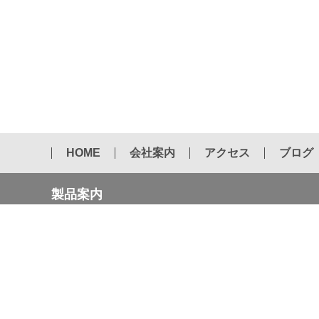
HOME
会社案内
アクセス
ブログ
製品案内
2022年 国内カタログ 第５版
エアーハンマー用チゼル
ドリフトピン
ダイヤモンドコアビット
テーパービット
セーバーソー