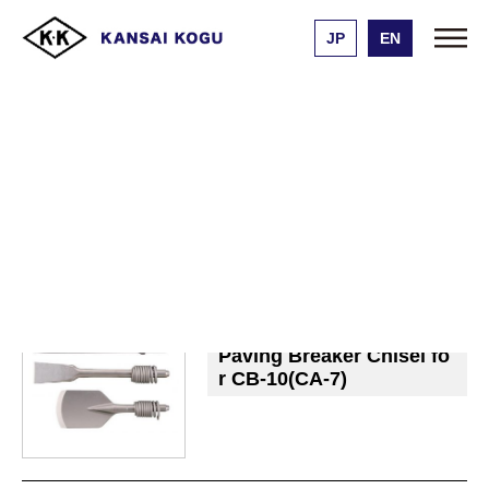
JP
EN
Kansai Kogu Manufacturing
Product List
PAVING BREAKER CHISEL
PAVING BREAKER CHISEL
ハンドブレーカー用チゼル
ＣＢー１０
（ＣＡ－７）用
Paving Breaker Chisel fo
r CB-10(CA-7)