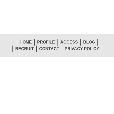
HOME
PROFILE
ACCESS
BLOG
RECRUIT
CONTACT
PRIVACY POLICY
1-26 Shinden-Nishimachi, Daito-Shi, Osaka 574-
Head
0057 Japan
Office
TEL.072-874-1441
FAX.072-874-7441
Sendai Office
Tokyo Office
TEL.022-265-0245
TEL.03-5763-1155
Osaka Office
Hiroshima Office
TEL.072-874-1453
TEL.082-292-3208
Fukuoka Office
Trade Division