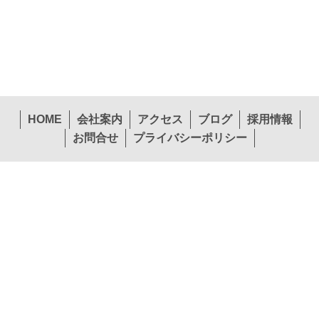
HOME
会社案内
アクセス
ブログ
採用情報
お問合せ
プライバシーポリシー
〒574-0057 大阪府大東市新田西町1-26
本社
TEL.072-874-1441
FAX.072-874-7441
営業第１部東北エリア
営業第１部関東エリア
TEL.022-265-0245
TEL.072-397-1140
営業第２部関西エリア
営業第２部中国エリア
TEL.072-874-1453
TEL.082-292-3208
営業第２部九州エリア
貿易課
TEL.092-451-7775
TEL.072-874-1448